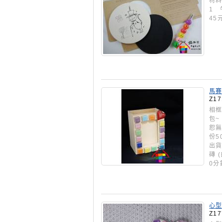
材料
1 
45
馬賽
每份
Z17
相框
包~
恕無
份5
出貨
磚 
0分
心型
Z17