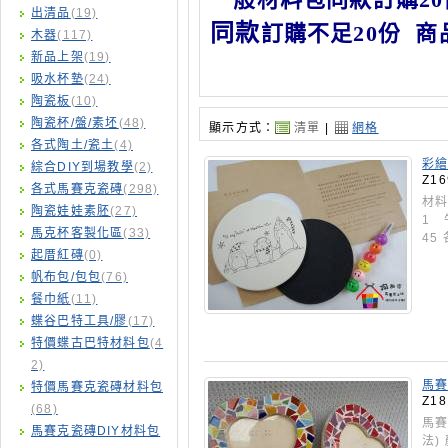
出清品
(19)
同款
訂購不足20份 
木器
(117)
新品上架
(19)
吸水杯墊
(24)
陶瓷板
(10)
陶瓷杯/盤/素坯
(48)
顯示方式：
清單
|
網格
各式陶土/瓷土
(4)
彩繪
綜合DIY到場教學
(2)
Z16
各式馬賽克瓷磚
(298)
材料
陶瓷娃娃素胚
(27)
1 
馬克杯客製化區
(33)
45
起厝紅磚
(0)
帆布包/包包
(76)
餐巾紙
(11)
蝶谷巴特工具/膠
(17)
特價蝶古巴特材料包
(4
2)
馬賽
特價馬賽克瓷磚材料包
Z18
(68)
馬賽
馬賽克瓷磚DIY材料包
法)