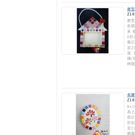
屋型
Z18
屋型
色隨
系 
0份
需訂
足2
容:
磚(
時間
馬賽
材料
Z18
8x
為上
款訂
折扣
足2
橢圓