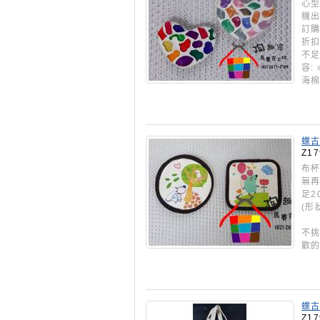
心型
機出
訂購
折扣
不足
容:
海棉
蝶古
Z17
布杯
無再
足2
(形
(
不挑
歡的
蝶古
Z17