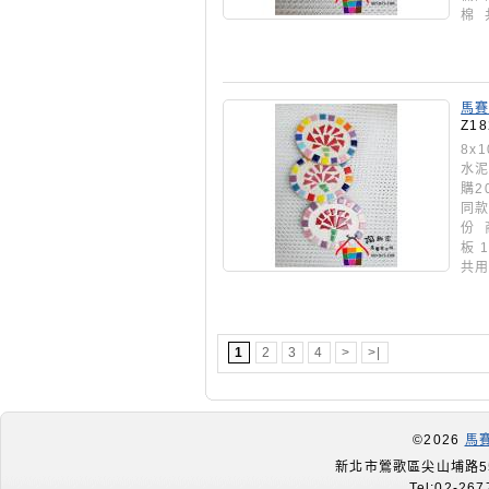
棉 
馬賽
包(
Z18
8x
水泥
購2
同款
份 
板 
共用
1
2
3
4
>
>|
©2026
馬
新北市鶯歌區尖山埔路55
Tel:02-267