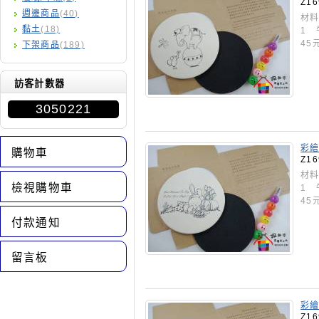
Z16
週邊商品
(40)
材料
黏土
(18)
1 
45
下架商品
(189)
訪客計數器
3050221
彩繪
購物車
Z16
材料
檢視購物車
1 
45
付款通知
留言板
彩繪
Z16