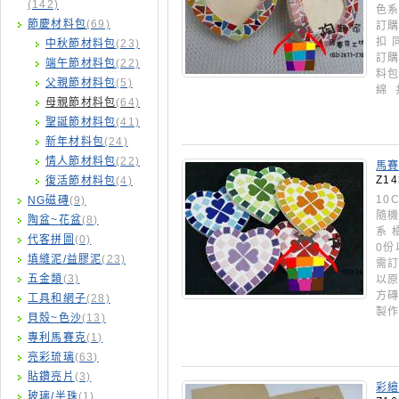
(142)
色系
節慶材料包
(69)
訂購
扣 
中秋節材料包
(23)
訂購
端午節材料包
(22)
料包
父親節材料包
(5)
綿 
母親節材料包
(64)
聖誕節材料包
(41)
新年材料包
(24)
情人節材料包
(22)
馬賽
每份
Z14
復活節材料包
(4)
10
NG磁磚
(9)
隨機
陶盆~花盆
(8)
系 
代客拼圖
(0)
0份
填縫泥/益膠泥
(23)
需訂
五金類
(3)
以原
方磚
工具和網子
(28)
製作
貝殼~色沙
(13)
專利馬賽克
(1)
亮彩琉璃
(63)
貼鑽亮片
(3)
彩繪
玻璃/半珠
(1)