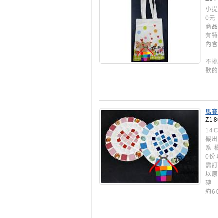
小提
0元
商品
有特
內含
(
不挑
歡的
馬賽
Z18
14
機出
系 
0份
需訂
以原
磚 
約6