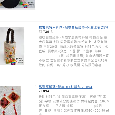
蝶古巴特材料包~咖啡白點織帶~冰壩水壺袋(特
價商品)Z1736-B
Z1736-B
咖啡白點織帶~冰壩水壺袋材料包 特價商品 量
大恕無再折扣 同款需訂購20份以上 才享有特
價 不足20份 商品以原價出貨 材料包內含 : 水
壺袋 餐巾紙4分之一1圖 膠 平塗筆 海綿
(膠 說明書共用) 餐巾紙團體出貨
不挑款 告訴我們希望的款式會盡量配合挑您喜
歡的 自備工具: 剪刀 吹風機 分裝膠的容器
馬賽克磁磚~新年DIY材料包 Z1894
Z1894
拼圖材料包 (此商品為單貼作法) 可選(春)或
(福)字樣 沒備註會隨機出貨 材料包內容: 18CM
正方框 1.1正方磚 流蘇 (說明
書 白膠 共用 ) 課程製作時間:約40~60分鐘完