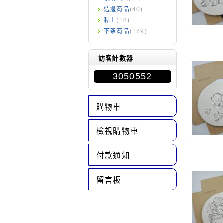
週邊商品
(40)
黏土
(18)
下架商品
(189)
訪客計數器
3050552
購物車
檢視購物車
付款通知
留言板