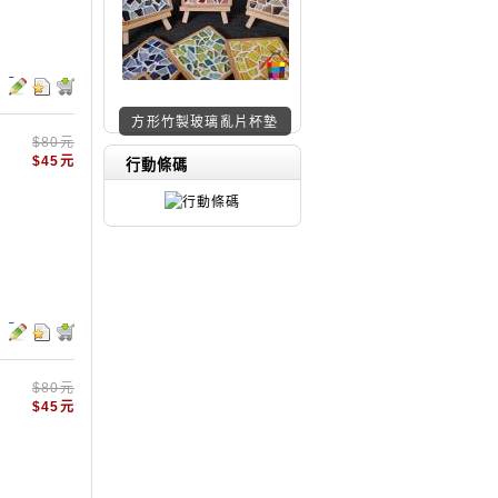
方形竹製玻璃亂片杯墊
$80元
特價材料包z129
$45元
行動條碼
$80元
$45元