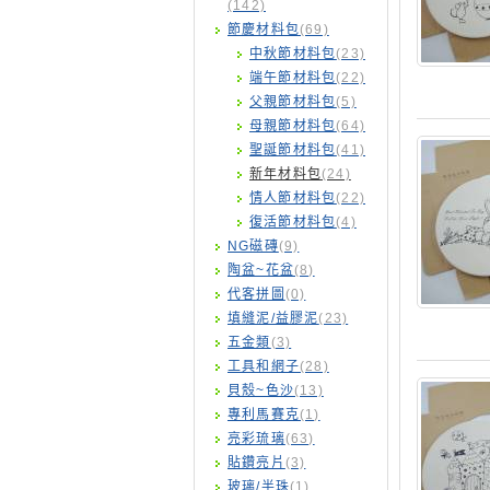
(142)
節慶材料包
(69)
中秋節材料包
(23)
端午節材料包
(22)
父親節材料包
(5)
母親節材料包
(64)
聖誕節材料包
(41)
新年材料包
(24)
情人節材料包
(22)
復活節材料包
(4)
NG磁磚
(9)
陶盆~花盆
(8)
代客拼圖
(0)
填縫泥/益膠泥
(23)
五金類
(3)
工具和網子
(28)
貝殼~色沙
(13)
專利馬賽克
(1)
亮彩琉璃
(63)
貼鑽亮片
(3)
玻璃/半珠
(1)