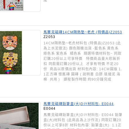
成
馬賽克磁磚14CM隔熱墊~老虎 (特價品)Z2053
Z2053
14CM隔熱墊~老虎材料包 (特價品)Z2053 (此
為上水泥做法) 顏色隨機出貨 -藍色系 黃色系
綠色系 紫色系 橘色系 精選特價材料包~ 同款
訂購20份以上可享特價 特價商品量大恕無折
扣 同款需訂購20份以上 才享有特價 不足20
份 商品以原價出貨 材料包內容: 14CM圓版 1.
1正方磚 懷舊磚 圓磚 ( 說明書 白膠 填縫泥 海
棉 共用 ) 課程製作時間:約90分鐘完成
馬賽克磁磚鉛筆盒(大)DIY材料包- E0044
E0044
馬賽克磁磚鉛筆盒(大)DIY材料包- E0044 鉛筆
盒(大)材料包 (此商品為上沙作法) 同款訂購20
份以上可享8折 材料包內容: 鉛筆盒(大) 1.1正