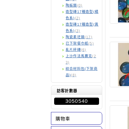
陶板類
(0)
造型磚17種造型(橘
色系)
(2)
造型磚17種造型(黃
色系)
(3)
陶瓷素坯類
(17)
已下架餐巾紙
(5)
亂片碎磚
(6)
上沙作法馬賽克
(2
3)
綜合材料包(下架商
品)
(8)
訪客計數器
3050540
購物車