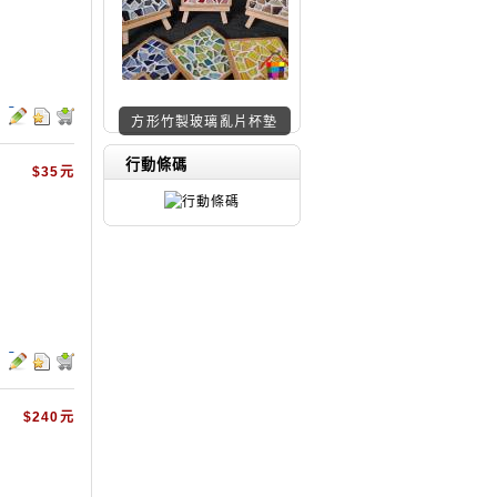
方形竹製玻璃亂片杯墊
特價材料包z129
行動條碼
$35元
$240元