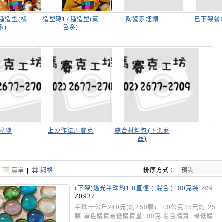
種造型(橘
造型磚17種造型(黃
陶瓷素坯類
已下架餐
系)
色系)
碎磚
上沙作法馬賽克
綜合材料包(下架商
品)
：
清單
|
網格
排序方式：
(下架)透光半珠約1.8直徑 ( 混色 )100克裝 Z09
37
Z0937
半珠一公斤240元(約250顆) 100公克35元約 25
顆 單色購買最低購買量100克 混色購買 最低購