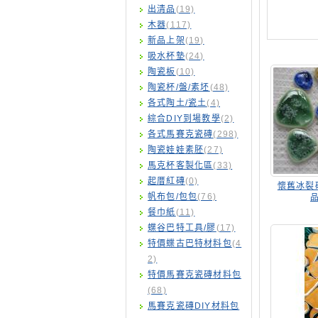
出清品
(19)
木器
(117)
新品上架
(19)
吸水杯墊
(24)
陶瓷板
(10)
陶瓷杯/盤/素坯
(48)
各式陶土/瓷土
(4)
綜合DIY到場教學
(2)
各式馬賽克瓷磚
(298)
陶瓷娃娃素胚
(27)
馬克杯客製化區
(33)
起厝紅磚
(0)
懷舊冰裂
帆布包/包包
(76)
品
餐巾紙
(11)
蝶谷巴特工具/膠
(17)
特價蝶古巴特材料包
(4
2)
特價馬賽克瓷磚材料包
(68)
馬賽克瓷磚DIY材料包