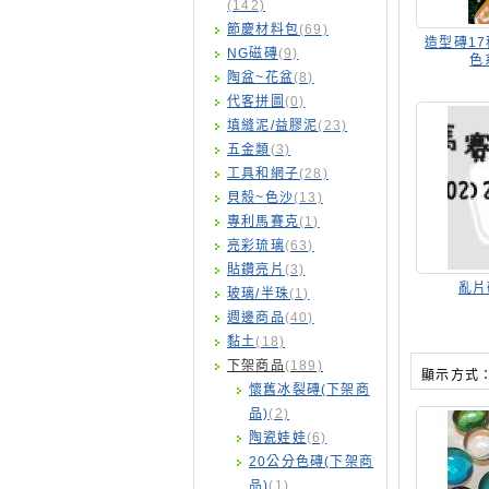
(142)
節慶材料包
(69)
造型磚17
NG磁磚
(9)
色
陶盆~花盆
(8)
代客拼圖
(0)
填縫泥/益膠泥
(23)
五金類
(3)
工具和網子
(28)
貝殼~色沙
(13)
專利馬賽克
(1)
亮彩琉璃
(63)
貼鑽亮片
(3)
亂片
玻璃/半珠
(1)
週邊商品
(40)
黏土
(18)
下架商品
(189)
顯示方式
懷舊冰裂磚(下架商
品)
(2)
陶瓷娃娃
(6)
20公分色磚(下架商
品)
(1)