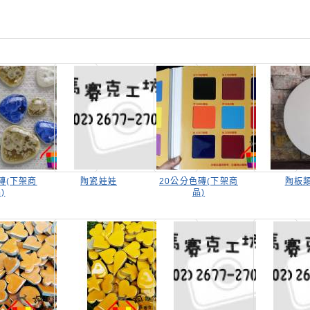
磚(下架商
陶瓷娃娃
20公分色磚(下架商
陶板
)
品)