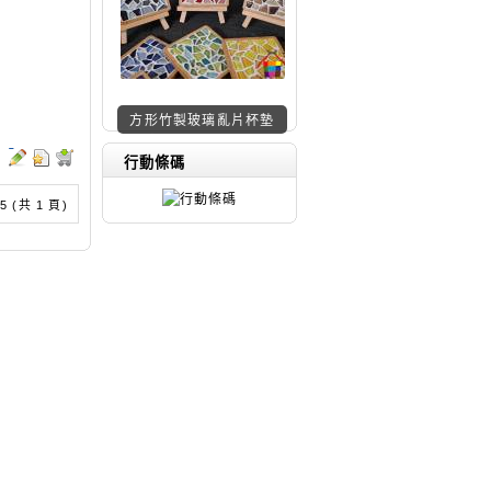
方形竹製玻璃亂片杯墊
特價材料包z129
行動條碼
/ 5 (共 1 頁)