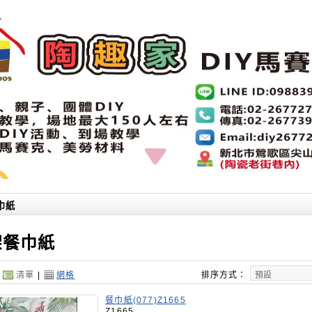
巾紙
架餐巾紙
：
清單
|
網格
排序方式：
餐巾紙(077)Z1665
Z1665