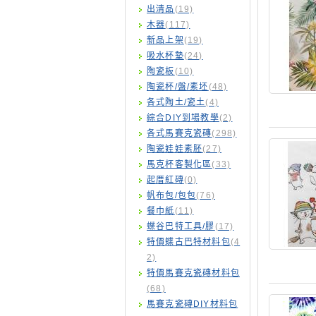
出清品
(19)
木器
(117)
新品上架
(19)
吸水杯墊
(24)
陶瓷板
(10)
陶瓷杯/盤/素坯
(48)
各式陶土/瓷土
(4)
綜合DIY到場教學
(2)
各式馬賽克瓷磚
(298)
陶瓷娃娃素胚
(27)
馬克杯客製化區
(33)
起厝紅磚
(0)
帆布包/包包
(76)
餐巾紙
(11)
蝶谷巴特工具/膠
(17)
特價蝶古巴特材料包
(4
2)
特價馬賽克瓷磚材料包
(68)
馬賽克瓷磚DIY材料包