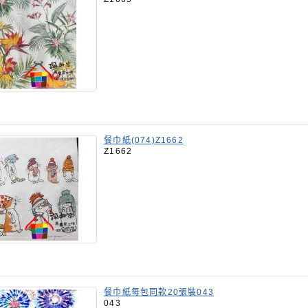
餐巾紙(074)Z1662
Z1662
餐巾紙每包同款20張裝043
043