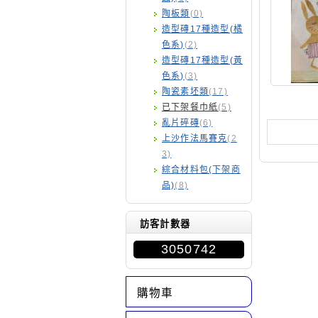
陶板類
(0)
造型磚17種造型(橘
色系)
(2)
造型磚17種造型(黃
色系)
(3)
陶瓷素坯類
(17)
已下架餐巾紙
(5)
亂片碎磚
(6)
上沙作法馬賽克
(2
3)
綜合材料包(下架商
品)
(8)
訪客計數器
3050742
購物車