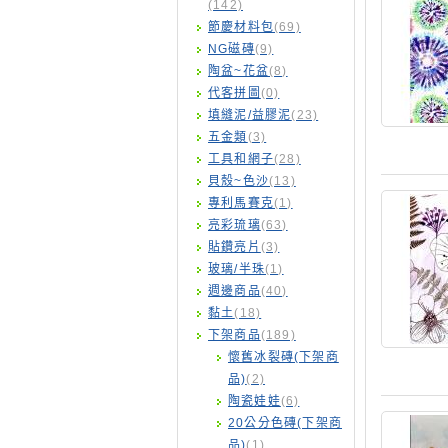
(142)
節慶材料包
(69)
NG磁磚
(9)
陶盆~花盆
(8)
代客拼圖
(0)
填縫泥/益膠泥
(23)
五金類
(3)
工具和網子
(28)
貝殼~色沙
(13)
專利馬賽克
(1)
亮彩琉璃
(63)
貼鑽亮片
(3)
玻璃/半珠
(1)
週邊商品
(40)
黏土
(18)
下架商品
(189)
懷舊冰裂磚(下架商
品)
(2)
陶瓷娃娃
(6)
20公分色磚(下架商
品)
(1)