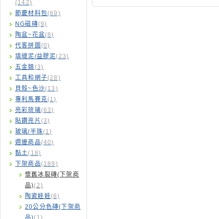
(142)
節慶材料包
(69)
NG磁磚
(9)
陶盆~花盆
(8)
代客拼圖
(0)
填縫泥/益膠泥
(23)
五金類
(3)
工具和網子
(28)
貝殼~色沙
(13)
專利馬賽克
(1)
亮彩琉璃
(63)
貼鑽亮片
(3)
玻璃/半珠
(1)
週邊商品
(40)
黏土
(18)
下架商品
(189)
懷舊冰裂磚(下架商
品)
(2)
陶瓷娃娃
(6)
20公分色磚(下架商
品)
(1)