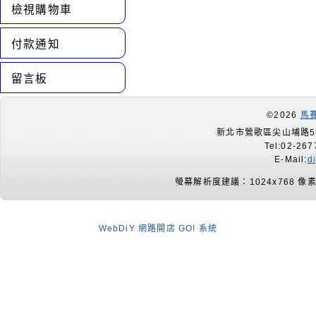
檢視購物車
付款通知
留言板
©2026
馬
新北市鶯歌區尖山埔路55
Tel:02-267
E-Mail:
d
螢幕解析度建議：1024x768 像
WebDiY 網路開店 GO! 系統