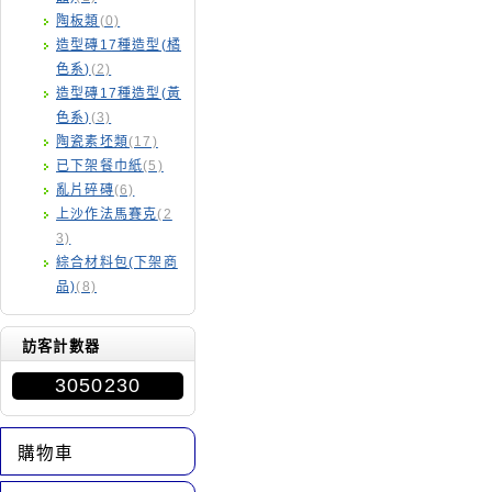
陶板類
(0)
造型磚17種造型(橘
色系)
(2)
造型磚17種造型(黃
色系)
(3)
陶瓷素坯類
(17)
已下架餐巾紙
(5)
亂片碎磚
(6)
上沙作法馬賽克
(2
3)
綜合材料包(下架商
品)
(8)
訪客計數器
3050230
購物車