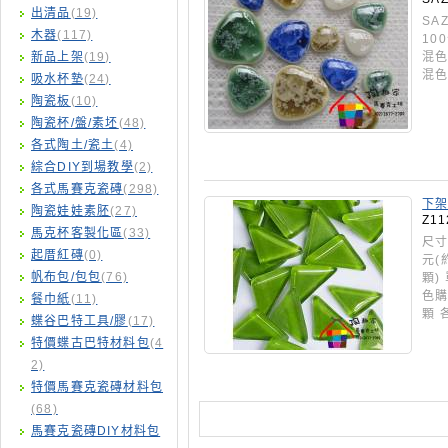
出清品
(19)
SA
木器
(117)
10
新品上架
(19)
混色
混色
吸水杯墊
(24)
陶瓷板
(10)
陶瓷杯/盤/素坯
(48)
各式陶土/瓷土
(4)
綜合DIY到場教學
(2)
各式馬賽克瓷磚
(298)
下架
陶瓷娃娃素胚
(27)
Z11
馬克杯客製化區
(33)
尺寸
起厝紅磚
(0)
元(
帆布包/包包
(76)
顆)
色購
餐巾紙
(11)
顆 
蝶谷巴特工具/膠
(17)
特價蝶古巴特材料包
(4
2)
特價馬賽克瓷磚材料包
(68)
馬賽克瓷磚DIY材料包