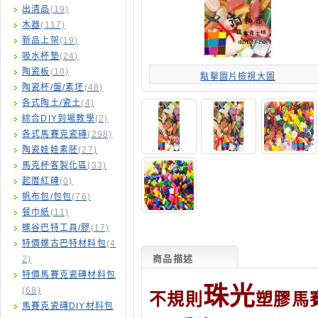
出清品
(19)
木器
(117)
新品上架
(19)
吸水杯墊
(24)
陶瓷板
(10)
點擊圖片檢視大圖
陶瓷杯/盤/素坯
(48)
各式陶土/瓷土
(4)
綜合DIY到場教學
(2)
各式馬賽克瓷磚
(298)
陶瓷娃娃素胚
(27)
馬克杯客製化區
(33)
起厝紅磚
(0)
帆布包/包包
(76)
餐巾紙
(11)
蝶谷巴特工具/膠
(17)
特價蝶古巴特材料包
(4
商品描述
2)
特價馬賽克瓷磚材料包
珠光
(68)
不規則
塑膠馬
馬賽克瓷磚DIY材料包