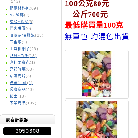
(142)
100
公克80
元
節慶材料包
(69)
一公斤700元
NG磁磚
(9)
陶盆~花盆
(8)
最低購買量10
克
0
代客拼圖
(0)
無單色 均混色出貨
填縫泥/益膠泥
(23)
五金類
(3)
工具和網子
(28)
貝殼~色沙
(13)
專利馬賽克
(1)
亮彩琉璃
(63)
貼鑽亮片
(3)
玻璃/半珠
(1)
週邊商品
(40)
黏土
(18)
下架商品
(189)
訪客計數器
3050608