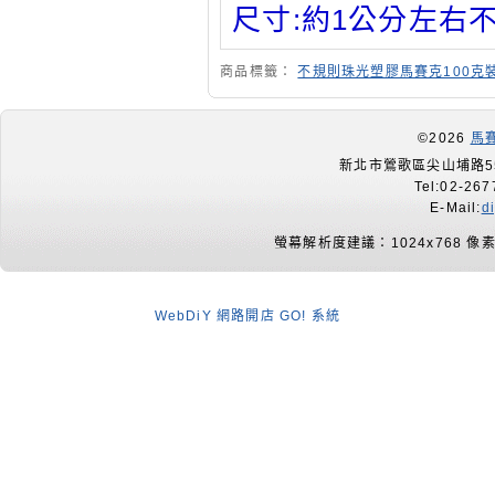
尺寸:約1公分左右
商品標籤：
不規則珠光塑膠馬賽克100克裝
©2026
馬
新北市鶯歌區尖山埔路55
Tel:02-267
E-Mail:
d
螢幕解析度建議：1024x768 像
WebDiY 網路開店 GO! 系統