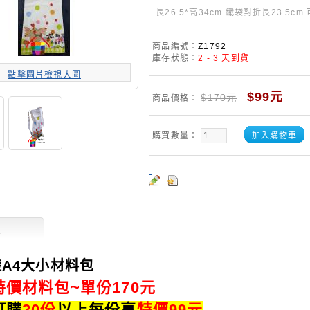
長26.5*高34cm 織袋對折長23.5cm
商品編號：
Z1792
庫存狀態：
2 - 3 天到貨
點擊圖片檢視大圖
$99元
$170元
商品價格：
購買數量：
加入購物車
述
A4大小材料包
特價材料包~單份170元
訂購
20
份
以上每份享
特價99元