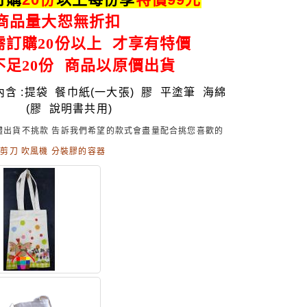
商品量大恕無折扣
需訂購20份以上 才享有特價
不足20份 商品以原價出貨
含 :提袋
餐巾紙(一大張) 膠 平塗筆 海綿
 說明書共用)
體出貨不挑款
告訴我們希望的款式會盡量配合挑您喜歡的
:
剪刀
吹風機 分裝膠的容器