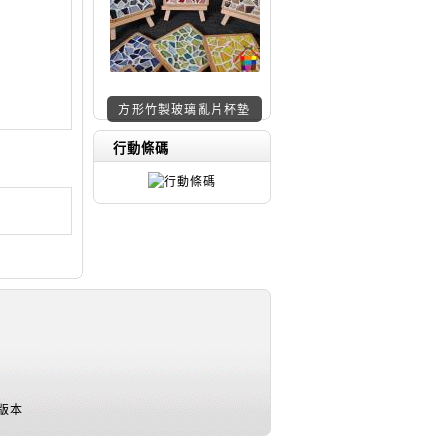
方形竹製玻璃亂片杯墊
特價材料包z129
行動條碼
版本