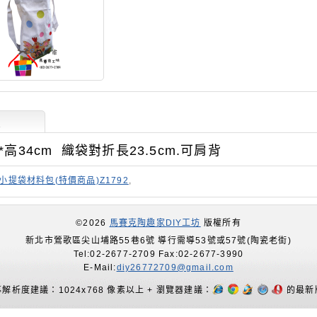
述
5*高34cm 織袋對折長23.5cm.可肩背
小提袋材料包(特價商品)Z1792
,
©2026
馬賽克陶趣家DIY工坊
版權所有
新北市鶯歌區尖山埔路55巷6號 導行需導53號或57號(陶瓷老街)
Tel:02-2677-2709 Fax:02-2677-3990
E-Mail:
diy26772709@gmail.com
解析度建議：1024x768 像素以上 + 瀏覽器建議：
的最新