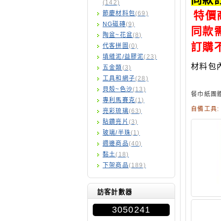
(142)
特價
節慶材料包
(69)
NG磁磚
(9)
同款
陶盆~花盆
(8)
訂購
代客拼圖
(0)
填縫泥/益膠泥
(23)
材料包內
五金類
(3)
(膠
工具和網子
(28)
貝殼~色沙
(13)
餐巾紙團
專利馬賽克
(1)
自備工具
亮彩琉璃
(63)
貼鑽亮片
(3)
玻璃/半珠
(1)
週邊商品
(40)
黏土
(18)
下架商品
(189)
訪客計數器
3050241