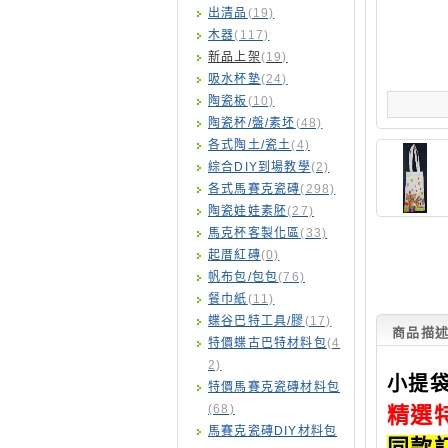
出清品
(19)
木器
(117)
新品上架
(19)
吸水杯墊
(24)
陶瓷板
(10)
陶瓷杯/盤/素坯
(48)
各式陶土/瓷土
(4)
綜合DIY到場教學
(2)
各式馬賽克瓷磚
(298)
陶瓷娃娃素胚
(27)
馬克杯客製化區
(33)
起厝紅磚
(0)
帆布包/包包
(76)
餐巾紙
(11)
蝶谷巴特工具/膠
(17)
商品描
特價蝶古巴特材料包
(4
2)
小提袋
特價馬賽克瓷磚材料包
(68)
精選
馬賽克瓷磚DIY材料包
同款