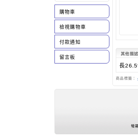
購物車
檢視購物車
付款通知
其他描
留言板
長26.
商品標籤：
螢幕