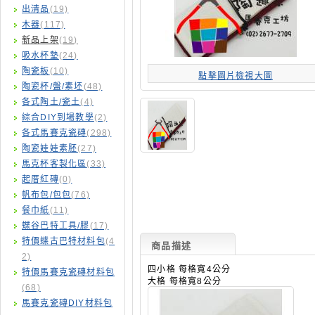
出清品
(19)
木器
(117)
新品上架
(19)
吸水杯墊
(24)
陶瓷板
(10)
點擊圖片檢視大圖
陶瓷杯/盤/素坯
(48)
各式陶土/瓷土
(4)
綜合DIY到場教學
(2)
各式馬賽克瓷磚
(298)
陶瓷娃娃素胚
(27)
馬克杯客製化區
(33)
起厝紅磚
(0)
帆布包/包包
(76)
餐巾紙
(11)
蝶谷巴特工具/膠
(17)
特價蝶古巴特材料包
(4
商品描述
2)
四小格 每格寬4公分
特價馬賽克瓷磚材料包
大格 每格寬8公分
(68)
馬賽克瓷磚DIY材料包