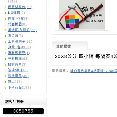
(142)
節慶材料包
(69)
NG磁磚
(9)
陶盆~花盆
(8)
代客拼圖
(0)
填縫泥/益膠泥
(23)
五金類
(3)
工具和網子
(28)
其他描述
貝殼~色沙
(13)
專利馬賽克
(1)
20X8公分 四小隔 每隔寬
亮彩琉璃
(63)
貼鑽亮片
(3)
玻璃/半珠
(1)
商品標籤：
紅白雙色摺疊4格筆袋~20X8公分
週邊商品
(40)
黏土
(18)
下架商品
(189)
訪客計數器
3050755