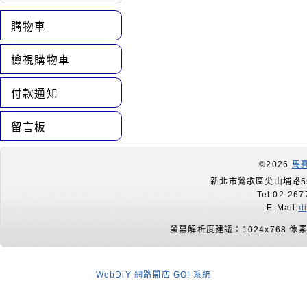
購物車
檢視購物車
付款通知
留言板
©2026
馬
新北市鶯歌區尖山埔路55
Tel:02-267
E-Mail:
d
螢幕解析度建議：1024x768 像
WebDiY 網路開店 GO! 系統