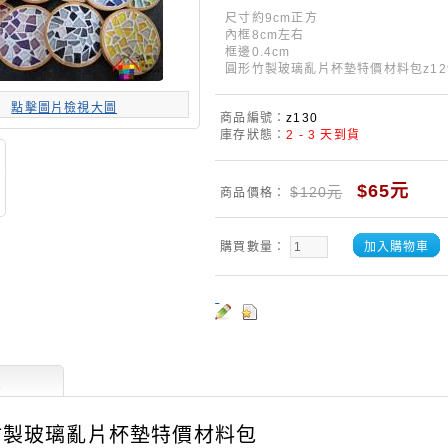
尺寸約9cm正方
內框8cm左右
框邊0.4cm
圓形竹製玻璃亂片杯墊特價材料包z12
點擊圖片檢視大圖
商品編號：
z130
庫存狀態：
2 - 3 天到貨
$65元
$120元
商品價格：
購買數量：
加入購物車
述
竹製玻璃亂片杯墊特價材料包