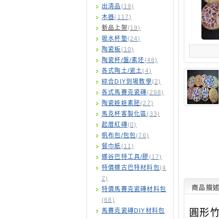
出清品
(19)
木器
(117)
新品上架
(19)
吸水杯墊
(24)
陶瓷板
(10)
陶瓷杯/盤/素坯
(48)
各式陶土/瓷土
(4)
綜合DIY到場教學
(2)
各式馬賽克瓷磚
(298)
陶瓷娃娃素胚
(27)
馬克杯客製化區
(33)
起厝紅磚
(0)
帆布包/包包
(76)
餐巾紙
(11)
蝶谷巴特工具/膠
(17)
特價蝶古巴特材料包
(4
2)
商品描
特價馬賽克瓷磚材料包
(68)
馬賽克瓷磚DIY材料包
圓形