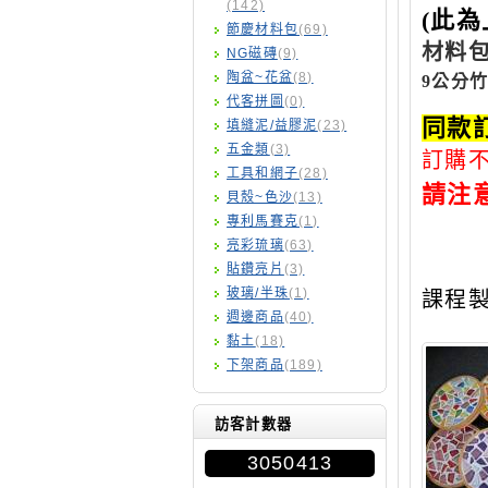
(142)
(此為
節慶材料包
(69)
材料包
NG磁磚
(9)
陶盆~花盆
(8)
9公分
代客拼圖
(0)
同款
填縫泥/益膠泥
(23)
五金類
(3)
訂購不
工具和網子
(28)
請注
貝殼~色沙
(13)
專利馬賽克
(1)
白膠
亮彩琉璃
(63)
如
貼鑽亮片
(3)
玻璃/半珠
(1)
課程
週邊商品
(40)
黏土
(18)
下架商品
(189)
訪客計數器
3050413