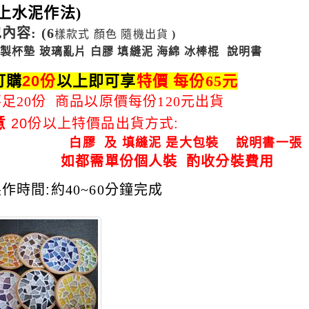
上水泥作法)
內容: (6
樣款式 顏色 隨機出貨
)
竹製杯墊
玻璃亂片
白膠 填縫泥 海綿 冰棒棍
說明書
訂購
20
份
以上即可享
特價
每份65元
足20份 商品以原價每份120元出貨
意
20份以上特價品出貨方式:
 及 填縫泥 是大包裝 說明書一
都需單份個人裝 酌收分裝費用
製作時間
:
約40~60分鐘完成