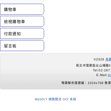
購物車
檢視購物車
付款通知
留言板
©2026
馬
新北市鶯歌區尖山埔路55
Tel:02-267
E-Mail:
d
螢幕解析度建議：1024x768 像
WebDiY 網路開店 GO! 系統