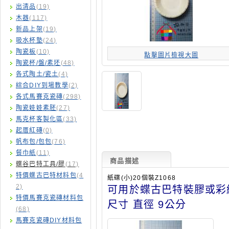
出清品
(19)
木器
(117)
新品上架
(19)
吸水杯墊
(24)
陶瓷板
(10)
點擊圖片檢視大圖
陶瓷杯/盤/素坯
(48)
各式陶土/瓷土
(4)
綜合DIY到場教學
(2)
各式馬賽克瓷磚
(298)
陶瓷娃娃素胚
(27)
馬克杯客製化區
(33)
起厝紅磚
(0)
帆布包/包包
(76)
餐巾紙
(11)
商品描述
蝶谷巴特工具/膠
(17)
特價蝶古巴特材料包
(4
紙碟(小)20個裝Z1068
2)
可用於蝶古巴特裝膠或彩
特價馬賽克瓷磚材料包
尺寸 直徑 9公分
(68)
馬賽克瓷磚DIY材料包