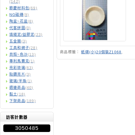
(142)
節慶材料包
(69)
NG磁磚
(9)
陶盆~花盆
(8)
代客拼圖
(0)
填縫泥/益膠泥
(23)
五金類
(3)
工具和網子
(28)
商品標籤：
紙碟(小)20個裝Z1068
,
貝殼~色沙
(13)
專利馬賽克
(1)
亮彩琉璃
(63)
貼鑽亮片
(3)
玻璃/半珠
(1)
週邊商品
(40)
黏土
(18)
下架商品
(189)
訪客計數器
3050485