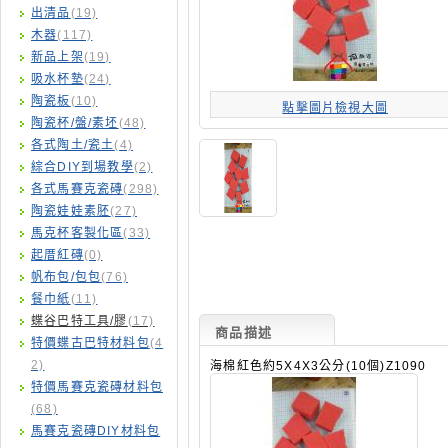
出清品
(19)
木器
(117)
新品上架
(19)
吸水杯墊
(24)
陶瓷板
(10)
點擊圖片檢視大圖
陶瓷杯/盤/素坯
(48)
各式陶土/瓷土
(4)
綜合DIY到場教學
(2)
各式馬賽克瓷磚
(298)
陶瓷娃娃素胚
(27)
馬克杯客製化區
(33)
起厝紅磚
(0)
帆布包/包包
(76)
餐巾紙
(11)
蝶谷巴特工具/膠
(17)
商品描述
特價蝶古巴特材料包
(4
2)
海棉紅色約5X4X3公分(10個)Z1090
特價馬賽克瓷磚材料包
(68)
馬賽克瓷磚DIY材料包