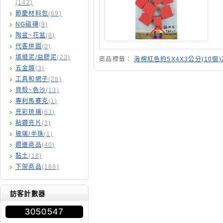
(142)
節慶材料包
(69)
NG磁磚
(9)
陶盆~花盆
(8)
代客拼圖
(0)
填縫泥/益膠泥
(23)
商品標籤：
海棉紅色約5X4X3公分(10個)Z
五金類
(3)
工具和網子
(28)
貝殼~色沙
(13)
專利馬賽克
(1)
亮彩琉璃
(63)
貼鑽亮片
(3)
玻璃/半珠
(1)
週邊商品
(40)
黏土
(18)
下架商品
(189)
訪客計數器
3050547