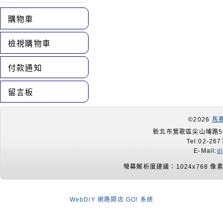
購物車
檢視購物車
付款通知
留言板
©2026
馬
新北市鶯歌區尖山埔路55
Tel:02-267
E-Mail:
d
螢幕解析度建議：1024x768 像
WebDiY 網路開店 GO! 系統