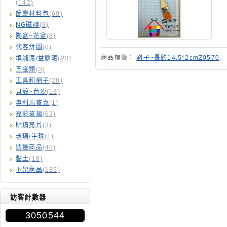
(142)
節慶材料包
(69)
NG磁磚
(9)
陶盆~花盆
(8)
代客拼圖
(0)
商品標籤：
刷子~長約14.5*2cmZ0570
,
填縫泥/益膠泥
(23)
五金類
(3)
工具和網子
(28)
貝殼~色沙
(13)
專利馬賽克
(1)
亮彩琉璃
(63)
貼鑽亮片
(3)
玻璃/半珠
(1)
週邊商品
(40)
黏土
(18)
下架商品
(189)
訪客計數器
3050544