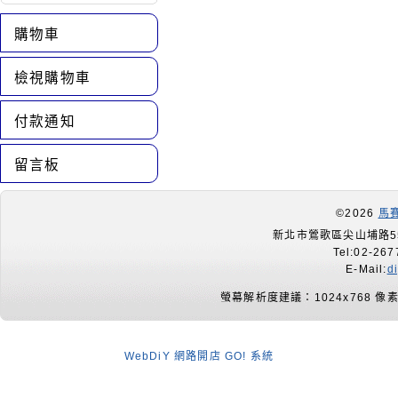
購物車
檢視購物車
付款通知
留言板
©2026
馬
新北市鶯歌區尖山埔路55
Tel:02-267
E-Mail:
d
螢幕解析度建議：1024x768 像
WebDiY 網路開店 GO! 系統