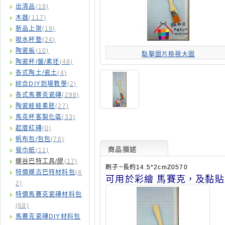
出清品
(19)
木器
(117)
新品上架
(19)
吸水杯墊
(24)
陶瓷板
(10)
點擊圖片檢視大圖
陶瓷杯/盤/素坯
(48)
各式陶土/瓷土
(4)
綜合DIY到場教學
(2)
各式馬賽克瓷磚
(298)
陶瓷娃娃素胚
(27)
馬克杯客製化區
(33)
起厝紅磚
(0)
帆布包/包包
(76)
商品描述
餐巾紙
(11)
蝶谷巴特工具/膠
(17)
刷子~長約14.5*2cmZ0570
特價蝶古巴特材料包
(4
可用於彩繪 馬賽克，及黏
2)
特價馬賽克瓷磚材料包
(68)
馬賽克瓷磚DIY材料包