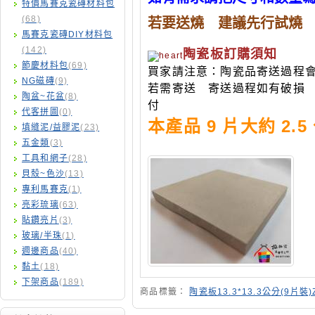
特價馬賽克瓷磚材料包
(68)
若要送燒 建議先行試燒
馬賽克瓷磚DIY材料包
(142)
陶瓷板訂購須知
節慶材料包
(69)
買家請注意：陶瓷品寄送過程
NG磁磚
(9)
若需寄送 寄送過程如有破損
陶盆~花盆
(8)
付
代客拼圖
(0)
本產品 9 片大約 2.
填縫泥/益膠泥
(23)
五金類
(3)
工具和網子
(28)
貝殼~色沙
(13)
專利馬賽克
(1)
亮彩琉璃
(63)
貼鑽亮片
(3)
玻璃/半珠
(1)
週邊商品
(40)
黏土
(18)
下架商品
(189)
商品標籤：
陶瓷板13.3*13.3公分(9片裝)