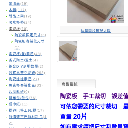
出清品
(19)
木器
(117)
新品上架
(19)
吸水杯墊
(24)
陶瓷板
(10)
點擊圖片檢視大圖
陶瓷板固定尺寸
(6)
陶瓷板客製化尺寸
(1)
陶瓷杯/盤/素坯
(48)
各式陶土/瓷土
(4)
綜合DIY到場教學
(2)
各式馬賽克瓷磚
(298)
陶瓷娃娃素胚
(27)
商品描述
馬克杯客製化區
(33)
起厝紅磚
(0)
陶瓷板 手工裁切 誤差
帆布包/包包
(76)
餐巾紙
(11)
可依您需要的尺寸裁切
最大
蝶谷巴特工具/膠
(17)
20片
買量
特價蝶古巴特材料包
(4
2)
如有需求請把尺寸和數量