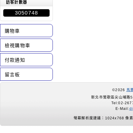
訪客計數器
3050748
購物車
檢視購物車
付款通知
留言板
©2026
馬
新北市鶯歌區尖山埔路55
Tel:02-267
E-Mail:
d
螢幕解析度建議：1024x768 像