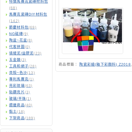
特價馬賽克瓷磚材料包
(68)
馬賽克瓷磚DIY材料包
(142)
節慶材料包
(69)
NG磁磚
(9)
陶盆~花盆
(8)
代客拼圖
(0)
填縫泥/益膠泥
(23)
五金類
(3)
商品標籤：
陶瓷彩繪(釉下彩顏料) Z2018
,
工具和網子
(28)
貝殼~色沙
(13)
專利馬賽克
(1)
亮彩琉璃
(63)
貼鑽亮片
(3)
玻璃/半珠
(1)
週邊商品
(40)
黏土
(18)
下架商品
(189)