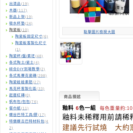
出清品
(19)
木器
(117)
新品上架
(19)
吸水杯墊
(24)
陶瓷板
(10)
點擊圖片檢視大圖
陶瓷板固定尺寸
(6)
陶瓷板客製化尺寸
(1)
陶瓷杯/盤/素坯
(48)
各式陶土/瓷土
(4)
綜合DIY到場教學
(2)
各式馬賽克瓷磚
(298)
陶瓷娃娃素胚
(27)
馬克杯客製化區
(33)
起厝紅磚
(0)
商品描述
帆布包/包包
(76)
釉料
6
色一組
每色重量約:10
餐巾紙
(11)
蝶谷巴特工具/膠
(17)
釉料未稀釋用前請稀釋
特價蝶古巴特材料包
(4
建議先行試燒 大約
2)