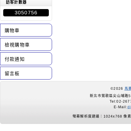
訪客計數器
3050756
購物車
檢視購物車
付款通知
留言板
©2026
馬
新北市鶯歌區尖山埔路55
Tel:02-267
E-Mail:
d
螢幕解析度建議：1024x768 像