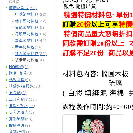
(142)
顏色 隨機出貨
節慶材料包
(69)
精選特價材料包~單份1
中秋節材料包
(23)
端午節材料包
(22)
訂購
20
份
以上可享
特價
父親節材料包
(5)
特價商品量大恕無折扣
母親節材料包
(64)
聖誕節材料包
(41)
同款需訂購20份以上 
新年材料包
(24)
訂購不足20份 商品以
情人節材料包
(22)
復活節材料包
(4)
NG磁磚
(9)
材料包內容
: 橢圓木板 
陶盆~花盆
(8)
代客拼圖
(0)
琉璃
填縫泥/益膠泥
(23)
(
白膠 填縫泥 海棉 
五金類
(3)
工具和網子
(28)
課程製作時間
:
約40~60
貝殼~色沙
(13)
專利馬賽克
(1)
亮彩琉璃
(63)
貼鑽亮片
(3)
玻璃/半珠
(1)