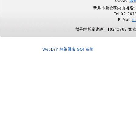
©2026
馬
新北市鶯歌區尖山埔路55
Tel:02-267
E-Mail:
d
螢幕解析度建議：1024x768 像
WebDiY 網路開店 GO! 系統