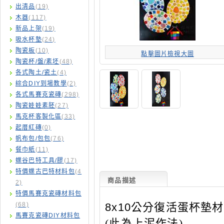
出清品
(19)
木器
(117)
新品上架
(19)
吸水杯墊
(24)
陶瓷板
(10)
點擊圖片檢視大圖
陶瓷杯/盤/素坯
(48)
各式陶土/瓷土
(4)
綜合DIY到場教學
(2)
各式馬賽克瓷磚
(298)
陶瓷娃娃素胚
(27)
馬克杯客製化區
(33)
起厝紅磚
(0)
帆布包/包包
(76)
餐巾紙
(11)
蝶谷巴特工具/膠
(17)
特價蝶古巴特材料包
(4
商品描述
2)
特價馬賽克瓷磚材料包
(68)
8x10公分復活蛋杯墊
馬賽克瓷磚DIY材料包
(此為上泥作法)