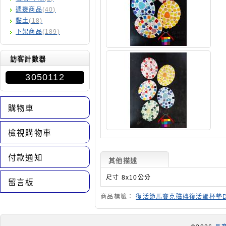
週邊商品
(40)
黏土
(18)
下架商品
(189)
訪客計數器
3050112
購物車
檢視購物車
付款通知
其他描述
尺寸 8x10公分
留言板
商品標籤：
復活節馬賽克磁磚復活蛋杯墊DI