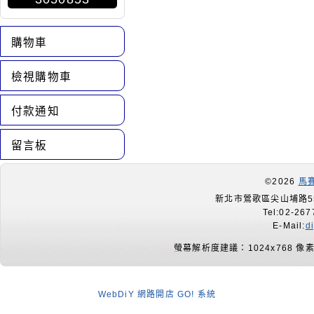
購物車
檢視購物車
付款通知
留言板
©2026
馬
新北市鶯歌區尖山埔路55
Tel:02-267
E-Mail:
d
螢幕解析度建議：1024x768 像
WebDiY 網路開店 GO! 系統