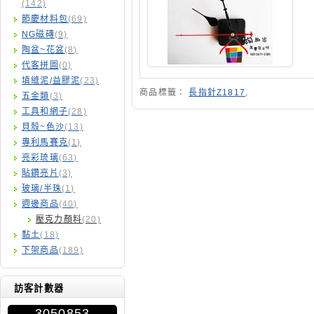
(142)
節慶材料包
(69)
NG磁磚
(9)
陶盆~花盆
(8)
代客拼圖
(0)
填縫泥/益膠泥
(23)
商品標籤：
長指針Z1817
,
五金類
(3)
工具和網子
(28)
貝殼~色沙
(13)
專利馬賽克
(1)
亮彩琉璃
(63)
貼鑽亮片
(3)
玻璃/半珠
(1)
週邊商品
(40)
壓克力顏料
(20)
黏土
(18)
下架商品
(189)
訪客計數器
3050853