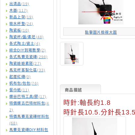
出清品
(19)
木器
(117)
新品上架
(19)
吸水杯墊
(24)
陶瓷板
(10)
點擊圖片檢視大圖
陶瓷杯/盤/素坯
(48)
各式陶土/瓷土
(4)
綜合DIY到場教學
(2)
各式馬賽克瓷磚
(298)
陶瓷娃娃素胚
(27)
馬克杯客製化區
(33)
起厝紅磚
(0)
帆布包/包包
(76)
商品描述
餐巾紙
(11)
蝶谷巴特工具/膠
(17)
時針:軸長約1.8
特價蝶古巴特材料包
(4
2)
時針長10.5.分針長13.
特價馬賽克瓷磚材料包
(68)
馬賽克瓷磚DIY材料包