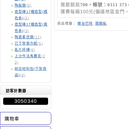
鶯歌郵局
700
，帳號：
0311 373 
陶板類
(0)
運費每箱
100
元
(
偏遠地區金門
造型磚17種造型(橘
色系)
(2)
商品標籤：
蝶谷巴特
,
開關板
,
造型磚17種造型(黃
色系)
(3)
陶瓷素坯類
(17)
已下架餐巾紙
(5)
亂片碎磚
(6)
上沙作法馬賽克
(2
3)
綜合材料包(下架商
品)
(8)
訪客計數器
3050340
購物車