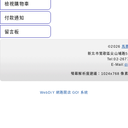
檢視購物車
付款通知
留言板
©2026
馬
新北市鶯歌區尖山埔路55
Tel:02-267
E-Mail:
d
螢幕解析度建議：1024x768 像
WebDiY 網路開店 GO! 系統