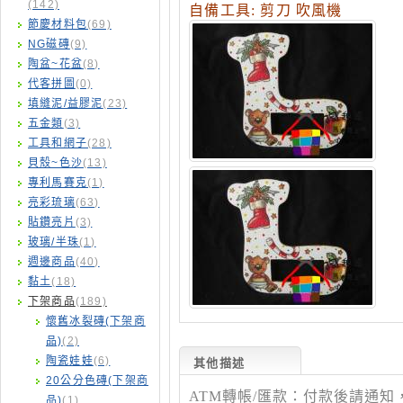
(142)
自備工具
:
剪刀
吹風機
節慶材料包
(69)
NG磁磚
(9)
陶盆~花盆
(8)
代客拼圖
(0)
填縫泥/益膠泥
(23)
五金類
(3)
工具和網子
(28)
貝殼~色沙
(13)
專利馬賽克
(1)
亮彩琉璃
(63)
貼鑽亮片
(3)
玻璃/半珠
(1)
週邊商品
(40)
黏土
(18)
下架商品
(189)
懷舊冰裂磚(下架商
品)
(2)
陶瓷娃娃
(6)
其他描述
20公分色磚(下架商
ATM
轉帳
/
匯款：付款後請通知
品)
(1)