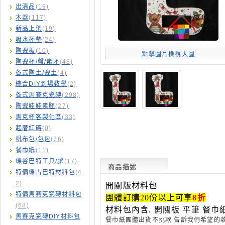
出清品
(19)
木器
(117)
新品上架
(19)
吸水杯墊
(24)
陶瓷板
(10)
點擊圖片檢視大圖
陶瓷杯/盤/素坯
(48)
各式陶土/瓷土
(4)
綜合DIY到場教學
(2)
各式馬賽克瓷磚
(298)
陶瓷娃娃素胚
(27)
馬克杯客製化區
(33)
起厝紅磚
(0)
帆布包/包包
(76)
餐巾紙
(11)
蝶谷巴特工具/膠
(17)
商品描述
特價蝶古巴特材料包
(4
2)
開關版材料包
特價馬賽克瓷磚材料包
團體訂購
20
份以上可享
8
折
(68)
材料包內含
.
開關板
平筆
餐巾
馬賽克瓷磚DIY材料包
餐巾紙團體出貨不挑款
告訴我們希望的