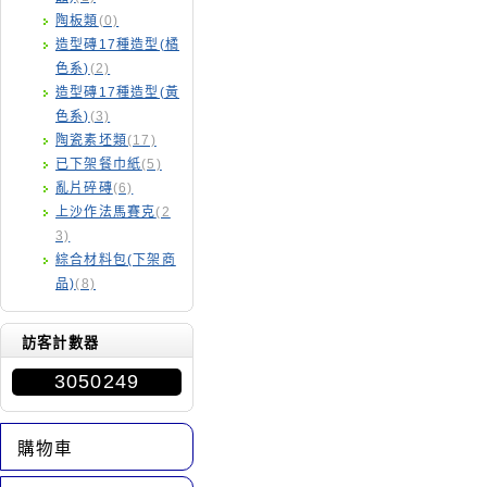
陶板類
(0)
造型磚17種造型(橘
色系)
(2)
造型磚17種造型(黃
色系)
(3)
陶瓷素坯類
(17)
已下架餐巾紙
(5)
亂片碎磚
(6)
上沙作法馬賽克
(2
3)
綜合材料包(下架商
品)
(8)
訪客計數器
3050249
購物車