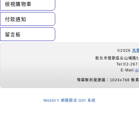
檢視購物車
付款通知
留言板
©2026
馬
新北市鶯歌區尖山埔路55
Tel:02-267
E-Mail:
d
螢幕解析度建議：1024x768 像
WebDiY 網路開店 GO! 系統