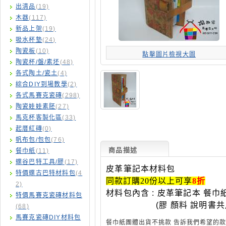
出清品
(19)
木器
(117)
新品上架
(19)
吸水杯墊
(24)
陶瓷板
(10)
點擊圖片檢視大圖
陶瓷杯/盤/素坯
(48)
各式陶土/瓷土
(4)
綜合DIY到場教學
(2)
各式馬賽克瓷磚
(298)
陶瓷娃娃素胚
(27)
馬克杯客製化區
(33)
起厝紅磚
(0)
帆布包/包包
(76)
商品描述
餐巾紙
(11)
蝶谷巴特工具/膠
(17)
皮革筆記本
材料包
特價蝶古巴特材料包
(4
同款訂購
20
份以上可享
8
折
2)
材料包內含 :
皮革筆記本 餐巾
特價馬賽克瓷磚材料包
(膠 顏料 說明書共用
(68)
馬賽克瓷磚DIY材料包
餐巾紙團體出貨不挑款
告訴我們希望的