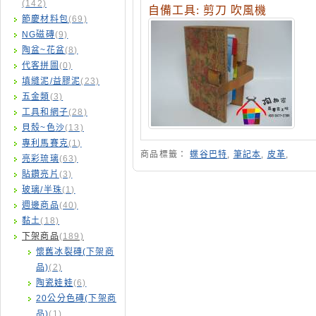
(142)
自備工具
:
剪刀
吹風機
節慶材料包
(69)
NG磁磚
(9)
陶盆~花盆
(8)
代客拼圖
(0)
填縫泥/益膠泥
(23)
五金類
(3)
工具和網子
(28)
貝殼~色沙
(13)
專利馬賽克
(1)
商品標籤：
蝶谷巴特
,
筆記本
,
皮革
,
亮彩琉璃
(63)
貼鑽亮片
(3)
玻璃/半珠
(1)
週邊商品
(40)
黏土
(18)
下架商品
(189)
懷舊冰裂磚(下架商
品)
(2)
陶瓷娃娃
(6)
20公分色磚(下架商
品)
(1)