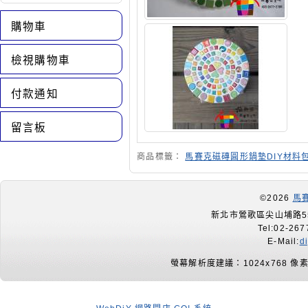
購物車
檢視購物車
付款通知
留言板
商品標籤：
馬賽克磁磚圓形鍋墊DIY材料包 
©2026
馬
新北市鶯歌區尖山埔路55
Tel:02-267
E-Mail:
d
螢幕解析度建議：1024x768 像