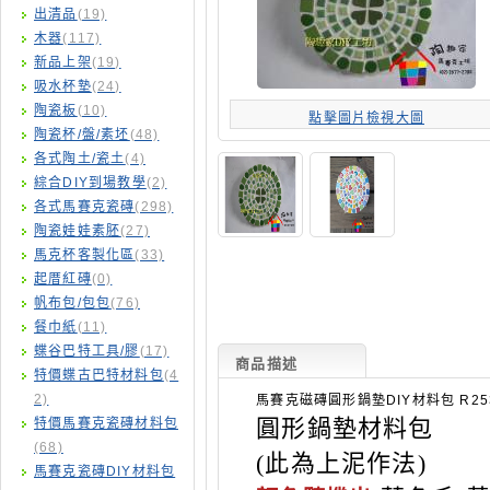
出清品
(19)
木器
(117)
新品上架
(19)
吸水杯墊
(24)
陶瓷板
(10)
點擊圖片檢視大圖
陶瓷杯/盤/素坯
(48)
各式陶土/瓷土
(4)
綜合DIY到場教學
(2)
各式馬賽克瓷磚
(298)
陶瓷娃娃素胚
(27)
馬克杯客製化區
(33)
起厝紅磚
(0)
帆布包/包包
(76)
餐巾紙
(11)
蝶谷巴特工具/膠
(17)
商品描述
特價蝶古巴特材料包
(4
2)
馬賽克磁磚圓形鍋墊DIY材料包 R25
圓形鍋墊材料包
特價馬賽克瓷磚材料包
(68)
(此為上泥作法)
馬賽克瓷磚DIY材料包