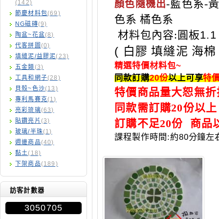
-
藍色系
-
顏色隨機出
(142)
節慶材料包
(69)
色系
橘色系
NG磁磚
(9)
材料包內容
:
圓板
1.
陶盆~花盆
(8)
代客拼圖
(0)
(
白膠 填縫泥 海棉
填縫泥/益膠泥
(23)
~
精選特價材料包
五金類
(3)
20
同款訂購
份
以上可享
特
工具和網子
(28)
貝殼~色沙
(13)
特價商品量大恕無折
專利馬賽克
(1)
同款需訂購20份以上
亮彩琉璃
(63)
貼鑽亮片
(3)
訂購不足20份 商品
玻璃/半珠
(1)
:
80
課程製作時間
約
分鐘左
週邊商品
(40)
黏土
(18)
下架商品
(189)
訪客計數器
3050705