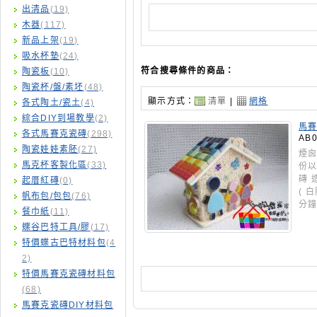
出清品
(19)
木器
(117)
新品上架
(19)
吸水杯墊
(24)
符合搜尋條件的商品：
陶瓷板
(10)
陶瓷杯/盤/素坯
(48)
顯示方式：
清單
|
網格
各式陶土/瓷土
(4)
綜合DIY到場教學
(2)
馬賽
各式馬賽克瓷磚
(298)
AB0
陶瓷娃娃素胚
(27)
煙囪
馬克杯客製化區
(33)
份以
磚 
起厝紅磚
(0)
( 
帆布包/包包
(76)
分
餐巾紙
(11)
蝶谷巴特工具/膠
(17)
特價蝶古巴特材料包
(4
2)
特價馬賽克瓷磚材料包
(68)
馬賽克瓷磚DIY材料包