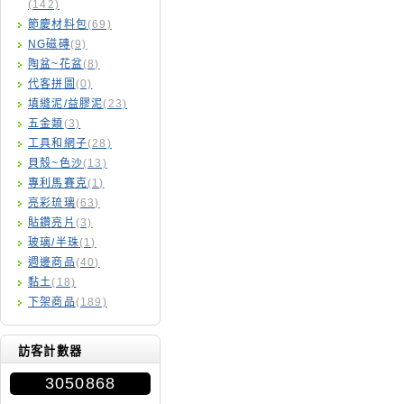
(142)
節慶材料包
(69)
NG磁磚
(9)
陶盆~花盆
(8)
代客拼圖
(0)
填縫泥/益膠泥
(23)
五金類
(3)
工具和網子
(28)
貝殼~色沙
(13)
專利馬賽克
(1)
亮彩琉璃
(63)
貼鑽亮片
(3)
玻璃/半珠
(1)
週邊商品
(40)
黏土
(18)
下架商品
(189)
訪客計數器
3050868