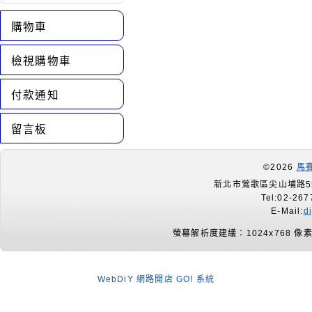
購物車
檢視購物車
付款通知
留言板
©2026
馬
新北市鶯歌區尖山埔路55
Tel:02-267
E-Mail:
d
螢幕解析度建議：1024x768 像
WebDiY 網路開店 GO! 系統