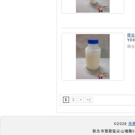
蝶谷
Y00
蝶谷
1
2
>
>|
©2026
馬
新北市鶯歌區尖山埔路55