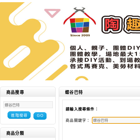
商品搜尋
蝶谷巴特
請輸入搜尋條件：
進階搜尋
GO
商品關鍵字：
商品分類