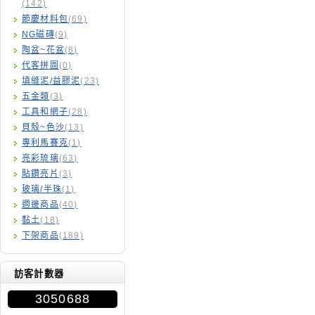
(142)
節慶材料包
(69)
NG磁磚
(9)
陶盆~花盆
(8)
代客拼圖
(0)
填縫泥/益膠泥
(23)
五金類
(3)
工具和網子
(28)
貝殼~色沙
(13)
專利馬賽克
(1)
亮彩琉璃
(63)
貼鑽亮片
(3)
玻璃/半珠
(1)
週邊商品
(40)
黏土
(18)
下架商品
(189)
訪客計數器
3050688