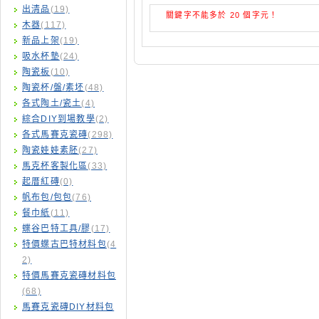
出清品
(19)
關鍵字不能多於 20 個字元！
木器
(117)
新品上架
(19)
吸水杯墊
(24)
陶瓷板
(10)
陶瓷杯/盤/素坯
(48)
各式陶土/瓷土
(4)
綜合DIY到場教學
(2)
各式馬賽克瓷磚
(298)
陶瓷娃娃素胚
(27)
馬克杯客製化區
(33)
起厝紅磚
(0)
帆布包/包包
(76)
餐巾紙
(11)
蝶谷巴特工具/膠
(17)
特價蝶古巴特材料包
(4
2)
特價馬賽克瓷磚材料包
(68)
馬賽克瓷磚DIY材料包