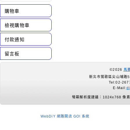
購物車
檢視購物車
付款通知
留言板
©2026
馬
新北市鶯歌區尖山埔路55
Tel:02-267
E-Mail:
d
螢幕解析度建議：1024x768 像
WebDiY 網路開店 GO! 系統