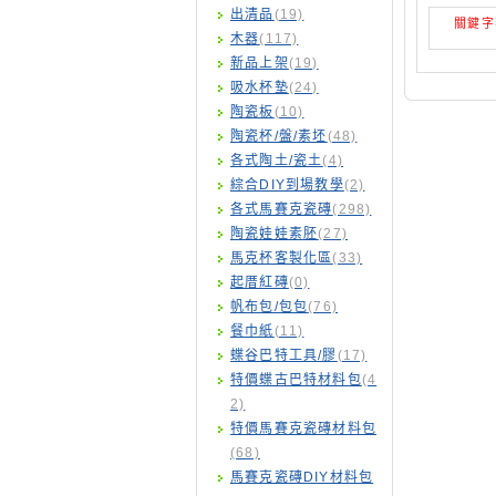
出清品
(19)
關鍵字
木器
(117)
新品上架
(19)
吸水杯墊
(24)
陶瓷板
(10)
陶瓷杯/盤/素坯
(48)
各式陶土/瓷土
(4)
綜合DIY到場教學
(2)
各式馬賽克瓷磚
(298)
陶瓷娃娃素胚
(27)
馬克杯客製化區
(33)
起厝紅磚
(0)
帆布包/包包
(76)
餐巾紙
(11)
蝶谷巴特工具/膠
(17)
特價蝶古巴特材料包
(4
2)
特價馬賽克瓷磚材料包
(68)
馬賽克瓷磚DIY材料包