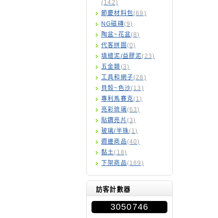
(142)
節慶材料包
(69)
NG磁磚
(9)
陶盆~花盆
(8)
代客拼圖
(0)
填縫泥/益膠泥
(23)
五金類
(3)
工具和網子
(28)
貝殼~色沙
(13)
專利馬賽克
(1)
亮彩琉璃
(63)
貼鑽亮片
(3)
玻璃/半珠
(1)
週邊商品
(40)
黏土
(18)
下架商品
(189)
訪客計數器
3050746