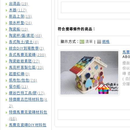
出清品
(19)
木器
(117)
新品上架
(19)
吸水杯墊
(24)
陶瓷板
(10)
符合搜尋條件的商品：
陶瓷杯/盤/素坯
(48)
顯示方式：
清單
|
網格
各式陶土/瓷土
(4)
綜合DIY到場教學
(2)
馬賽
各式馬賽克瓷磚
(298)
AB0
陶瓷娃娃素胚
(27)
煙囪
馬克杯客製化區
(33)
份以
磚 
起厝紅磚
(0)
( 
帆布包/包包
(76)
分
餐巾紙
(11)
蝶谷巴特工具/膠
(17)
特價蝶古巴特材料包
(4
2)
特價馬賽克瓷磚材料包
(68)
馬賽克瓷磚DIY材料包