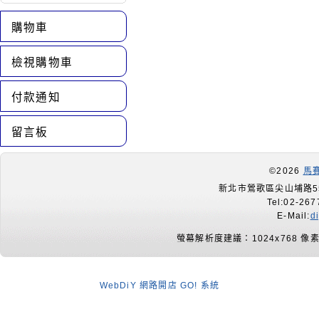
購物車
檢視購物車
付款通知
留言板
©2026
馬
新北市鶯歌區尖山埔路55
Tel:02-267
E-Mail:
d
螢幕解析度建議：1024x768 像
WebDiY 網路開店 GO! 系統