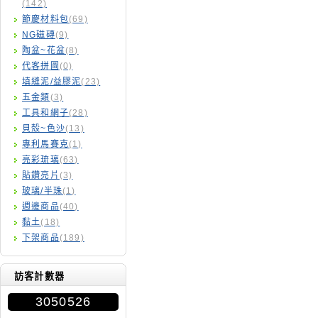
(142)
節慶材料包
(69)
NG磁磚
(9)
陶盆~花盆
(8)
代客拼圖
(0)
填縫泥/益膠泥
(23)
五金類
(3)
工具和網子
(28)
貝殼~色沙
(13)
專利馬賽克
(1)
亮彩琉璃
(63)
貼鑽亮片
(3)
玻璃/半珠
(1)
週邊商品
(40)
黏土
(18)
下架商品
(189)
訪客計數器
3050526